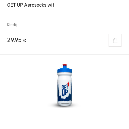
GET UP Aerosocks wit
Kledij
29.95
€