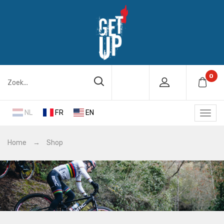
0
NL
FR
EN
Home
→
Shop