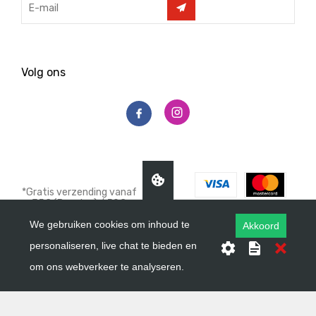
Volg ons
*Gratis verzending vanaf
35€ (Benelux) / 50€
(Frankrijk/UK) / 100€
We gebruiken cookies om inhoud te
(andere landen)
Akkoord
‌© 2021 Get UP nutricion.
personaliseren, live chat te bieden en
All rights reserved.
om ons webverkeer te analyseren.