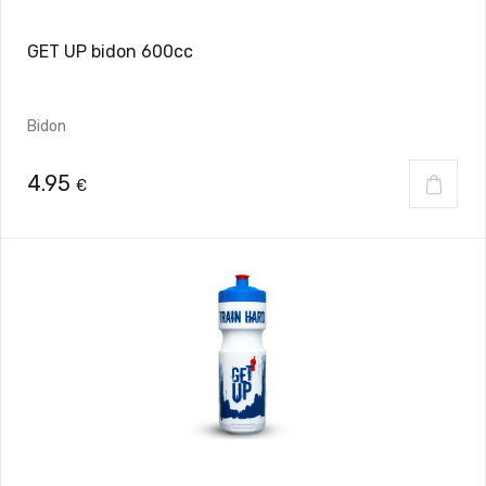
GET UP bidon 600cc
Bidon
4.95
€