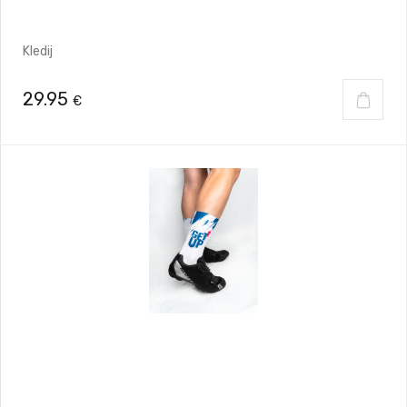
Kledij
29.95
€