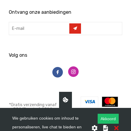
Ontvang onze aanbiedingen
Volg ons
*Gratis verzending vanaf
35€ (Benelux) / 50€
(Frankrijk/UK) / 100€
We gebruiken cookies om inhoud te
Akkoord
(andere landen)
‌© 2021 Get UP nutricion.
personaliseren, live chat te bieden en
All rights reserved.