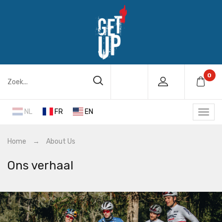
0
NL
FR
EN
Home
→
About Us
Ons verhaal