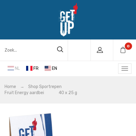
0
NL
FR
EN
Home
→
Shop
Sportrepen
Fruit Energy aardbei 40 x 25 g