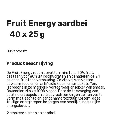
Fruit Energy aardbei
40 x 25 g
Uitverkocht
Product beschrijving
De Fruit Energy repen bevatten minstens 50% fruit,
bestaan voor 80% uit koolhydraten en benaderen de 2:1
glucose fructose verhouding. Ze zijn vrij van vetten,
bewaarmiddelen en artificiële kleur- en smaakstoffen.
Hierdoor zijn ze makkelijk verteerbaar én lekker van smaak.
Bovendien zijn ze 100% vegan! Door de toevoeging van
pectine uit appels en citrusvruchten krijgen ze hun vaste
vorm met zachte en aangename textuur. Kortom, deze
fruitige energierepen bezorgen een heerlijke, natuurlijke
energieboost.
2 smaken: citroen en aardbei